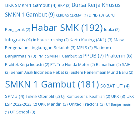
Bursa Kerja Khusus
BKK SMKN 1 Gambut
(4)
BKP
(2)
SMKN 1 Gambut
(9)
DPIB
(3)
Guru
CERDAS CERMAT
(1)
Habar SMK
(192)
Penggerak
(2)
Iduka
(2)
Infografis
(4)
Kartu Kuning (AK1)
(3)
Masa
in house training
(2)
Pengenalan Lingkungan Sekolah
(3)
Platinum
MPLS
(2)
PPDB
(7)
Prakerin
(6)
Banjarmasin
(3)
PMR SMKN 1 Gambut
(2)
Praktek Kerja Industri
(2)
PT. Trio Honda Motor
(2)
Ramadhan
(2)
SAIH
(2)
Senam Anak Indonesia Hebat
(2)
Sistem Penerimaan Murid Baru
(2)
SMKN 1 Gambut
(181)
SOBAT UT
(4)
SPMB
(4)
UKK
(3)
Teknik Otomotif
(2)
Uji Kompetensi Keahlian
(2)
UKK
UKK Mandiri
(3)
United Tractors
(3)
LSP 2022-2023
(2)
UT Banjarmasin
UT School
(3)
(1)