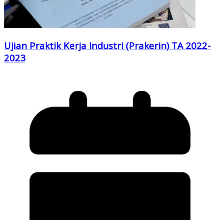
Ujian Praktik Kerja Industri (Prakerin) TA 2022-
2023