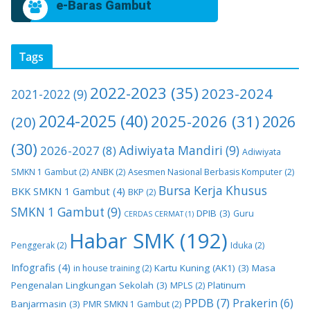
e-Baras Gambut
Tags
2022-2023
(35)
2023-2024
2021-2022
(9)
2024-2025
(40)
2025-2026
(31)
2026
(20)
(30)
2026-2027
(8)
Adiwiyata Mandiri
(9)
Adiwiyata
SMKN 1 Gambut
(2)
ANBK
(2)
Asesmen Nasional Berbasis Komputer
(2)
Bursa Kerja Khusus
BKK SMKN 1 Gambut
(4)
BKP
(2)
SMKN 1 Gambut
(9)
DPIB
(3)
Guru
CERDAS CERMAT
(1)
Habar SMK
(192)
Penggerak
(2)
Iduka
(2)
Infografis
(4)
Kartu Kuning (AK1)
(3)
Masa
in house training
(2)
Pengenalan Lingkungan Sekolah
(3)
Platinum
MPLS
(2)
PPDB
(7)
Prakerin
(6)
Banjarmasin
(3)
PMR SMKN 1 Gambut
(2)