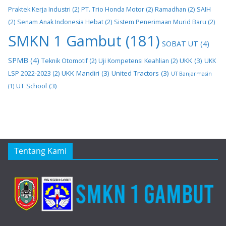
Praktek Kerja Industri
(2)
PT. Trio Honda Motor
(2)
Ramadhan
(2)
SAIH
(2)
Senam Anak Indonesia Hebat
(2)
Sistem Penerimaan Murid Baru
(2)
SMKN 1 Gambut
(181)
SOBAT UT
(4)
SPMB
(4)
UKK
(3)
Teknik Otomotif
(2)
Uji Kompetensi Keahlian
(2)
UKK
UKK Mandiri
(3)
United Tractors
(3)
LSP 2022-2023
(2)
UT Banjarmasin
UT School
(3)
(1)
Tentang Kami