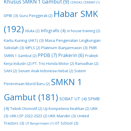
Khusus SMKN 1 Gambut
(9)
CERDAS CERMAT
(1)
Habar SMK
DPIB
(3)
Guru Penggerak
(2)
(192)
Infografis
(4)
Iduka
(2)
in house training
(2)
Kartu Kuning (AK1)
(3)
Masa Pengenalan Lingkungan
Sekolah
(3)
Platinum Banjarmasin
(3)
MPLS
(2)
PMR
PPDB
(7)
Prakerin
(6)
SMKN 1 Gambut
(2)
Praktek
Kerja Industri
(2)
PT. Trio Honda Motor
(2)
Ramadhan
(2)
SAIH
(2)
Senam Anak Indonesia Hebat
(2)
Sistem
SMKN 1
Penerimaan Murid Baru
(2)
Gambut
(181)
SOBAT UT
(4)
SPMB
(4)
UKK
Teknik Otomotif
(2)
Uji Kompetensi Keahlian
(2)
(3)
UKK Mandiri
(3)
United
UKK LSP 2022-2023
(2)
Tractors
(3)
UT School
(3)
UT Banjarmasin
(1)