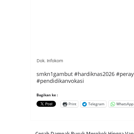
Dok. Infokom
smkn1gambut #hardiknas2026 #peray
#pendidikanvokasi
Bagikan ke :
Print
Telegram
WhatsApp
Cegah Dampak Buruk Merokok Hingga Vap