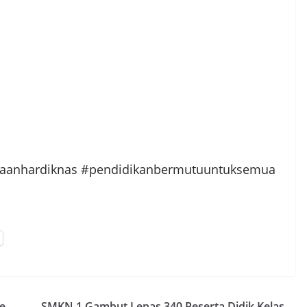
aanhardiknas #pendidikanbermutuuntuksemua
e,
SMKN 1 Gambut Lepas 340 Peserta Didik Kelas