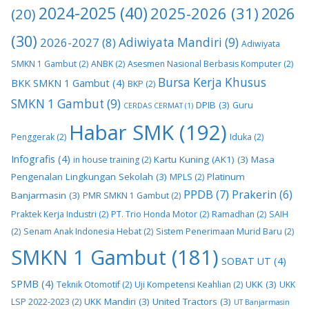
2024-2025
(40)
2025-2026
(31)
2026
(20)
(30)
2026-2027
(8)
Adiwiyata Mandiri
(9)
Adiwiyata
SMKN 1 Gambut
(2)
ANBK
(2)
Asesmen Nasional Berbasis Komputer
(2)
Bursa Kerja Khusus
BKK SMKN 1 Gambut
(4)
BKP
(2)
SMKN 1 Gambut
(9)
DPIB
(3)
Guru
CERDAS CERMAT
(1)
Habar SMK
(192)
Penggerak
(2)
Iduka
(2)
Infografis
(4)
Kartu Kuning (AK1)
(3)
Masa
in house training
(2)
Pengenalan Lingkungan Sekolah
(3)
Platinum
MPLS
(2)
PPDB
(7)
Prakerin
(6)
Banjarmasin
(3)
PMR SMKN 1 Gambut
(2)
Praktek Kerja Industri
(2)
PT. Trio Honda Motor
(2)
Ramadhan
(2)
SAIH
(2)
Senam Anak Indonesia Hebat
(2)
Sistem Penerimaan Murid Baru
(2)
SMKN 1 Gambut
(181)
SOBAT UT
(4)
SPMB
(4)
UKK
(3)
Teknik Otomotif
(2)
Uji Kompetensi Keahlian
(2)
UKK
UKK Mandiri
(3)
United Tractors
(3)
LSP 2022-2023
(2)
UT Banjarmasin