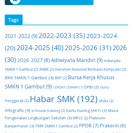
Tags
2022-2023
(35)
2023-2024
2021-2022
(9)
2024-2025
(40)
2025-2026
(31)
2026
(20)
(30)
2026-2027
(8)
Adiwiyata Mandiri
(9)
Adiwiyata
SMKN 1 Gambut
(2)
ANBK
(2)
Asesmen Nasional Berbasis Komputer
(2)
Bursa Kerja Khusus
BKK SMKN 1 Gambut
(4)
BKP
(2)
SMKN 1 Gambut
(9)
DPIB
(3)
Guru
CERDAS CERMAT
(1)
Habar SMK
(192)
Penggerak
(2)
Iduka
(2)
Infografis
(4)
Kartu Kuning (AK1)
(3)
Masa
in house training
(2)
Pengenalan Lingkungan Sekolah
(3)
Platinum
MPLS
(2)
PPDB
(7)
Prakerin
(6)
Banjarmasin
(3)
PMR SMKN 1 Gambut
(2)