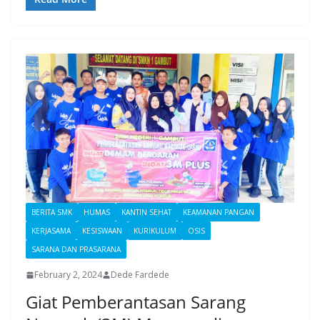
BERITA SMK
HUMAS
KANTIN SEHAT
KEAMANAN PANGAN
KERJASAMA
KESISWAAN
KURIKULUM
OSIS
SARANA DAN PRASARANA
February 2, 2024
Dede Fardede
Giat Pemberantasan Sarang