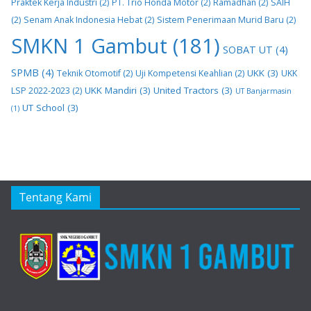
Praktek Kerja Industri
(2)
PT. Trio Honda Motor
(2)
Ramadhan
(2)
SAIH
(2)
Senam Anak Indonesia Hebat
(2)
Sistem Penerimaan Murid Baru
(2)
SMKN 1 Gambut
(181)
SOBAT UT
(4)
SPMB
(4)
UKK
(3)
Teknik Otomotif
(2)
Uji Kompetensi Keahlian
(2)
UKK
UKK Mandiri
(3)
United Tractors
(3)
LSP 2022-2023
(2)
UT Banjarmasin
UT School
(3)
(1)
Tentang Kami