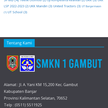
Teknik Otomotif
(2)
Uji Kompetensi Keahlian
(2)
UKK
UKK Mandiri
(3)
United Tractors
(3)
LSP 2022-2023
(2)
UT Banjarmasin
UT School
(3)
(1)
Tentang Kami
Alamat : Jl. A. Yani KM 15,200 Kec. Gambut
Kabupaten Banjar
Provinsi Kalimantan Selatan, 70652
Telp : (0511) 5511925