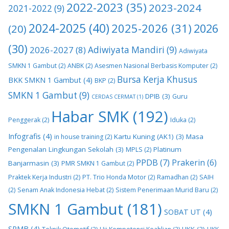
2022-2023
(35)
2023-2024
2021-2022
(9)
2024-2025
(40)
2025-2026
(31)
2026
(20)
(30)
2026-2027
(8)
Adiwiyata Mandiri
(9)
Adiwiyata
SMKN 1 Gambut
(2)
ANBK
(2)
Asesmen Nasional Berbasis Komputer
(2)
Bursa Kerja Khusus
BKK SMKN 1 Gambut
(4)
BKP
(2)
SMKN 1 Gambut
(9)
DPIB
(3)
Guru
CERDAS CERMAT
(1)
Habar SMK
(192)
Penggerak
(2)
Iduka
(2)
Infografis
(4)
Kartu Kuning (AK1)
(3)
Masa
in house training
(2)
Pengenalan Lingkungan Sekolah
(3)
Platinum
MPLS
(2)
PPDB
(7)
Prakerin
(6)
Banjarmasin
(3)
PMR SMKN 1 Gambut
(2)
Praktek Kerja Industri
(2)
PT. Trio Honda Motor
(2)
Ramadhan
(2)
SAIH
(2)
Senam Anak Indonesia Hebat
(2)
Sistem Penerimaan Murid Baru
(2)
SMKN 1 Gambut
(181)
SOBAT UT
(4)
SPMB
(4)
UKK
(3)